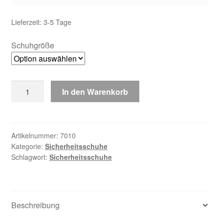
Lieferzeit:
3-5 Tage
Schuhgröße
Sicherheitsschuhe
In den Warenkorb
Gonzo
S3
ÜK
7010
Artikelnummer:
7010
Kategorie:
Sicherheitsschuhe
Menge
Schlagwort:
Sicherheitsschuhe
Beschreibung