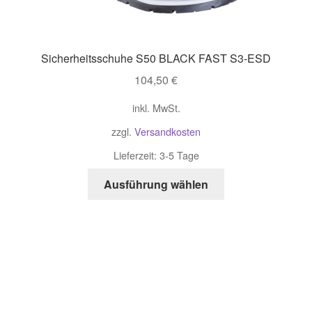
Sicherheitsschuhe S50 BLACK FAST S3-ESD
104,50
€
inkl. MwSt.
zzgl.
Versandkosten
Lieferzeit:
3-5 Tage
Dieses
Ausführung wählen
Produkt
weist
mehrere
Varianten
auf.
Die
Optionen