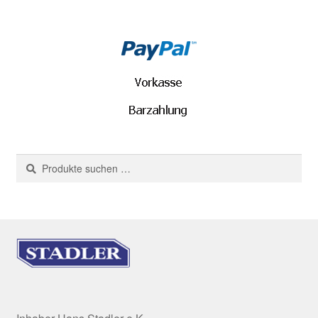
Suchen
Suchen
nach: