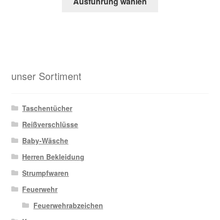
Ausführung wählen
Produkt
weist
mehrere
Varianten
auf.
Die
unser Sortiment
Optionen
können
auf
Taschentücher
der
Reißverschlüsse
Produktseite
Baby-Wäsche
gewählt
werden
Herren Bekleidung
Strumpfwaren
Feuerwehr
Feuerwehrabzeichen