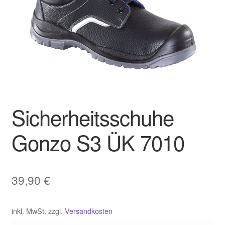
Impressum
Kontakt
Shop
Unser Sortiment
Sicherheitsschuhe
Versand
Gonzo S3 ÜK 7010
Vertrag widerrufen
Warenkorb
39,90
€
Widerrufsbelehrung
inkl. MwSt.
zzgl.
Versandkosten