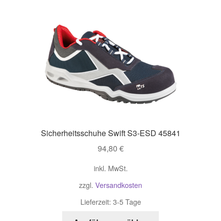
können
auf
der
Produktseite
gewählt
werden
Sicherheitsschuhe Swift S3-ESD 45841
94,80
€
inkl. MwSt.
zzgl.
Versandkosten
Lieferzeit:
3-5 Tage
Dieses