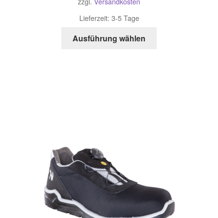
zzgl.
Versandkosten
Lieferzeit:
3-5 Tage
Dieses
Ausführung wählen
Produkt
weist
mehrere
Varianten
auf.
Die
Optionen
können
auf
der
Produktseite
gewählt
werden