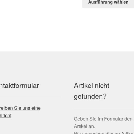
Ausführung wählen
mehrere
Varianten
auf.
Die
Optionen
können
auf
der
Produktseite
gewählt
werden
ntaktformular
Artikel nicht
gefunden?
eiben Sie uns eine
richt
Geben Sie im Formular den
Artikel an.
Wir versuchen diesen Artikel