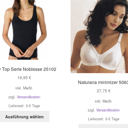
 Top Serie Noblesse 25102
16,95
€
Naturana minimizer 506
inkl. MwSt.
27,75
€
zzgl.
Versandkosten
inkl. MwSt.
Lieferzeit:
3-5 Tage
zzgl.
Versandkosten
Dieses
Ausführung wählen
Lieferzeit:
3-5 Tage
Produkt
weist