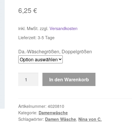
6,25
€
inkl. MwSt.
zzgl.
Versandkosten
Lieferzeit:
3-5 Tage
Da.-Wäschegrößen, Doppelgrößen
Nina
In den Warenkorb
von
C
Jazzpant
4020810
Artikelnummer:
4020810
Kategorie:
Damenwäsche
Menge
Schlagwörter:
Damen Wäsche
,
Nina von C.