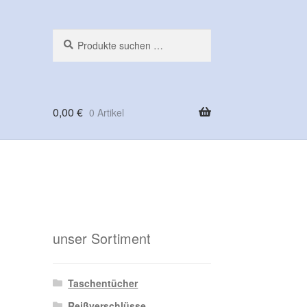
Suchen
Suchen
nach:
0,00
€
0 Artikel
ng
unser Sortiment
Taschentücher
Reißverschlüsse