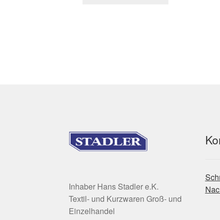
Produkt
weist
mehrere
Varianten
auf.
Die
Optionen
können
auf
der
Produktseite
gewählt
werden
Ko
Schr
Inhaber Hans Stadler e.K.
Nach
Textil- und Kurzwaren Groß- und
Einzelhandel