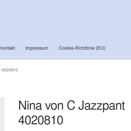
Kontakt
Impressum
Cookie-Richtlinie (EU)
ortiment
Checkout
Cookie-Richtlinie (EU)
Datenschutzbelehru
t 4020810
Versand
Vertrag widerrufen
Warenkorb
Widerrufsbelehrung
Nina von C Jazzpant
4020810