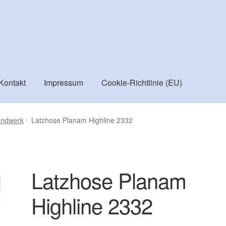
Kontakt
Impressum
Cookie-Richtlinie (EU)
ortiment
Checkout
Cookie-Richtlinie (EU)
Datenschutzbelehru
Handwerk
Latzhose Planam Highline 2332
Versand
Vertrag widerrufen
Warenkorb
Widerrufsbelehrung
Latzhose Planam
Highline 2332