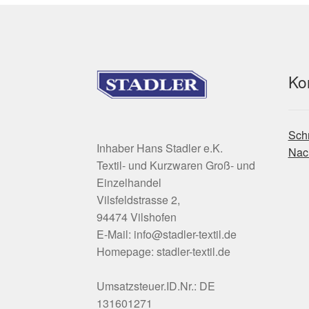
können
auf
der
Produktseite
gewählt
Ko
werden
Schr
Inhaber Hans Stadler e.K.
Nach
Textil- und Kurzwaren Groß- und
Einzelhandel
Vilsfeldstrasse 2,
94474 Vilshofen
E-Mail: info@stadler-textil.de
Homepage: stadler-textil.de
Umsatzsteuer.ID.Nr.: DE
131601271