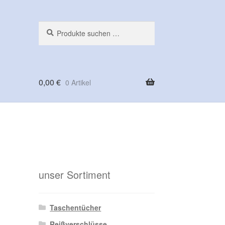
Suchen
Suchen
nach:
0,00
€
0 Artikel
ng
unser Sortiment
Taschentücher
Reißverschlüsse