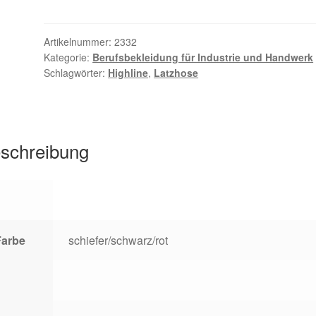
Highline
2332
Menge
Artikelnummer:
2332
Kategorie:
Berufsbekleidung für Industrie und Handwerk
Schlagwörter:
Highline
,
Latzhose
schreibung
Farbe
schiefer/schwarz/rot