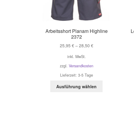
Arbeitsshort Planam Highline
L
2372
25,95
€
–
28,50
€
inkl. MwSt.
zzgl.
Versandkosten
Lieferzeit:
3-5 Tage
Dieses
Ausführung wählen
Produkt
weist
mehrere
Varianten
auf.
Die
Optionen