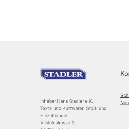
weist
mehrere
Varianten
auf.
Die
Optionen
können
auf
der
Produktseite
gewählt
Ko
werden
Schr
Inhaber Hans Stadler e.K.
Nach
Textil- und Kurzwaren Groß- und
Einzelhandel
Vilsfeldstrasse 2,