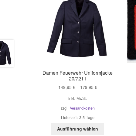
Damen Feuerwehr Uniformjacke
20/7211
149,95
€
–
179,95
€
inkl. MwSt.
zzgl.
Versandkosten
Lieferzeit:
3-5 Tage
Dieses
Ausführung wählen
Produkt