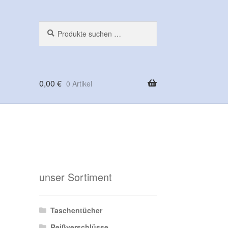
Suchen
Suchen
nach:
0,00
€
0 Artikel
ng
unser Sortiment
Taschentücher
Reißverschlüsse