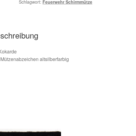
Schlagwort:
Feuerwehr Schirmmütze
schreibung
 Kokarde
Mützenabzeichen altsilberfarbig