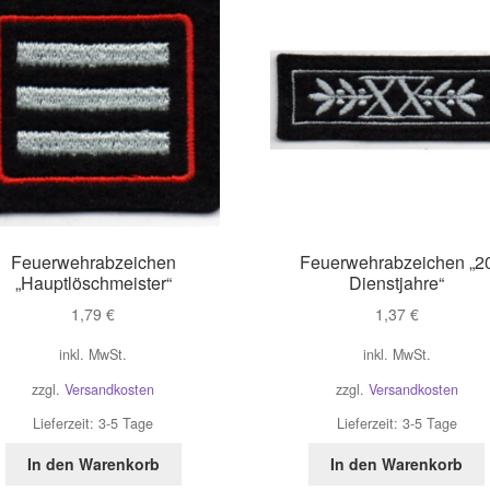
Feuerwehrabzeichen
Feuerwehrabzeichen „2
„Hauptlöschmeister“
Dienstjahre“
1,79
€
1,37
€
inkl. MwSt.
inkl. MwSt.
zzgl.
Versandkosten
zzgl.
Versandkosten
Lieferzeit:
3-5 Tage
Lieferzeit:
3-5 Tage
In den Warenkorb
In den Warenkorb