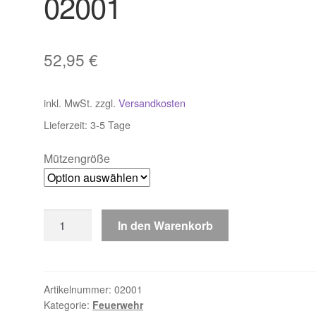
02001
52,95
€
inkl. MwSt.
zzgl.
Versandkosten
Lieferzeit:
3-5 Tage
Mützengröße
Feuerwehr
In den Warenkorb
Schirmmütze
Bayern
02001
Menge
Artikelnummer:
02001
Kategorie:
Feuerwehr