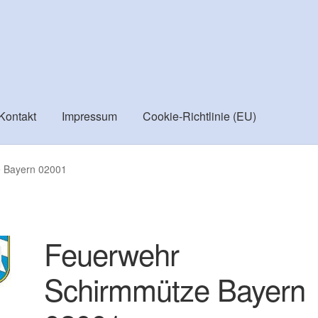
Kontakt
Impressum
Cookie-Richtlinie (EU)
ortiment
Checkout
Cookie-Richtlinie (EU)
Datenschutzbelehru
 Bayern 02001
Versand
Vertrag widerrufen
Warenkorb
Widerrufsbelehrung
Feuerwehr
Schirmmütze Bayern