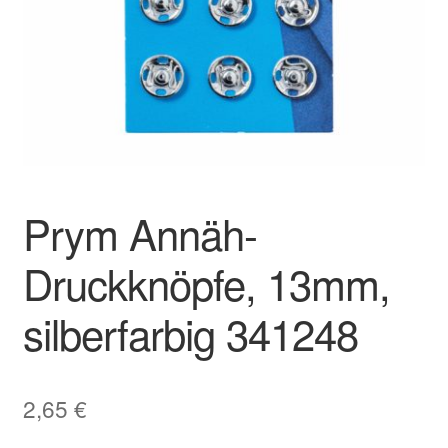
Impressum
Kontakt
Shop
Unser Sortiment
Prym Annäh-
Versand
Druckknöpfe, 13mm,
Vertrag widerrufen
silberfarbig 341248
Warenkorb
Widerrufsbelehrung
2,65
€