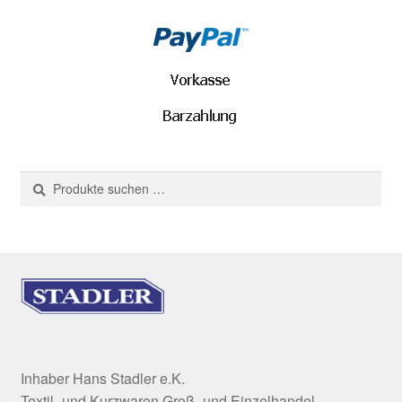
Suchen
Suchen
nach:
Inhaber Hans Stadler e.K.
Textil- und Kurzwaren Groß- und Einzelhandel