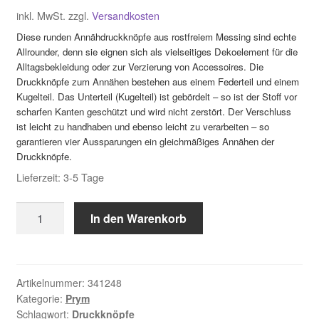
Zahlungsarten
inkl. MwSt.
zzgl.
Versandkosten
Diese runden Annähdruckknöpfe aus rostfreiem Messing sind echte
Allrounder, denn sie eignen sich als vielseitiges Dekoelement für die
Alltagsbekleidung oder zur Verzierung von Accessoires. Die
Druckknöpfe zum Annähen bestehen aus einem Federteil und einem
Kugelteil. Das Unterteil (Kugelteil) ist gebördelt – so ist der Stoff vor
scharfen Kanten geschützt und wird nicht zerstört. Der Verschluss
ist leicht zu handhaben und ebenso leicht zu verarbeiten – so
garantieren vier Aussparungen ein gleichmäßiges Annähen der
Druckknöpfe.
Lieferzeit:
3-5 Tage
Prym
In den Warenkorb
Annäh-
Druckknöpfe,
13mm,
silberfarbig
Artikelnummer:
341248
Kategorie:
Prym
341248
Schlagwort:
Druckknöpfe
Menge