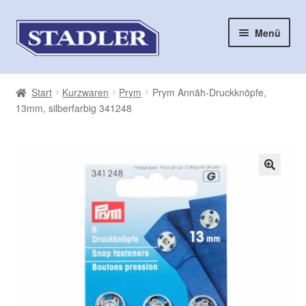
Zur
Zum
Menü
Navigation
Inhalt
springen
springen
Start
Start
Kurzwaren
Prym
Prym Annäh-Druckknöpfe,
13mm, silberfarbig 341248
AGB
Aktuelles
Auswahl aus unserem Sortiment
Checkout
Cookie-Richtlinie (EU)
Datenschutzbelehrung