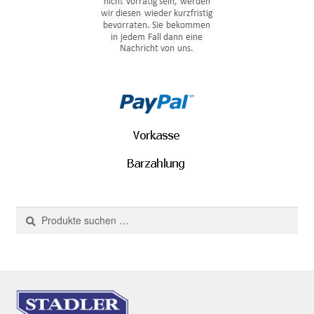
Suchen
Suchen
nach: