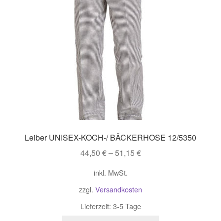
Impressum
Kontakt
Shop
Unser Sortiment
Versand
Leiber UNISEX-KOCH-/ BÄCKERHOSE 12/5350
Vertrag widerrufen
44,50
€
–
51,15
€
Warenkorb
inkl. MwSt.
zzgl.
Versandkosten
Widerrufsbelehrung
Lieferzeit:
3-5 Tage