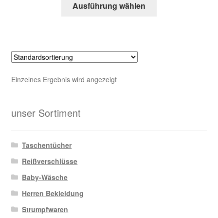
Dieses
Zahlungsarten
Ausführung wählen
Produkt
weist
mehrere
Varianten
auf.
Die
Einzelnes Ergebnis wird angezeigt
Optionen
können
auf
unser Sortiment
der
Produktseite
Taschentücher
gewählt
werden
Reißverschlüsse
Baby-Wäsche
Herren Bekleidung
Strumpfwaren