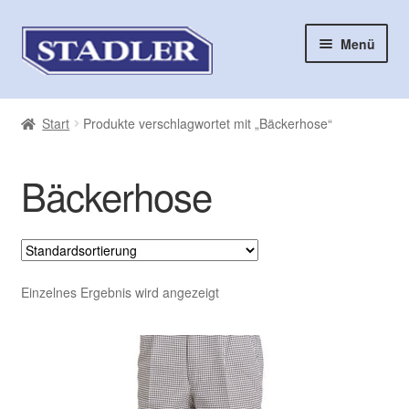
Zur
Zum
Menü
Navigation
Inhalt
springen
springen
Start
Start
Produkte verschlagwortet mit „Bäckerhose“
AGB
Bäckerhose
Aktuelles
Auswahl aus unserem Sortiment
Checkout
Einzelnes Ergebnis wird angezeigt
Cookie-Richtlinie (EU)
Datenschutzbelehrung